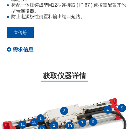
标配一体压铸成型M12型连接器 ( IP 67 ) 或按需配置其他
型号连接器。
防止电源极性倒置和输出端口短路。
宣传册
需求信息
获取仪器详情
5
4
3
1
6
15
7
14
2
10