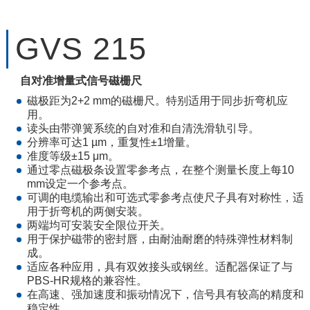
GVS 215
自对准增量式信号磁栅尺
磁极距为2+2 mm的磁栅尺。特别适用于同步折弯机应
用。
读头由带弹簧系统的自对准和自清洗滑轨引导。
分辨率可达1 µm，重复性±1增量。
准度等级±15 μm。
通过零点磁极条设置零参考点，在整个测量长度上每10
mm设定一个参考点。
可调的电缆输出和可选式零参考点使尺子具有对称性，适
用于折弯机的两侧安装。
两端均可安装安全限位开关。
用于保护磁带的密封唇，由耐油耐磨的特殊弹性材料制
成。
适应各种应用，具有双效接头或钢丝。适配器保证了与
PBS-HR规格的兼容性。
在高速、强加速度和振动情况下，信号具有较高的精度和
稳定性。